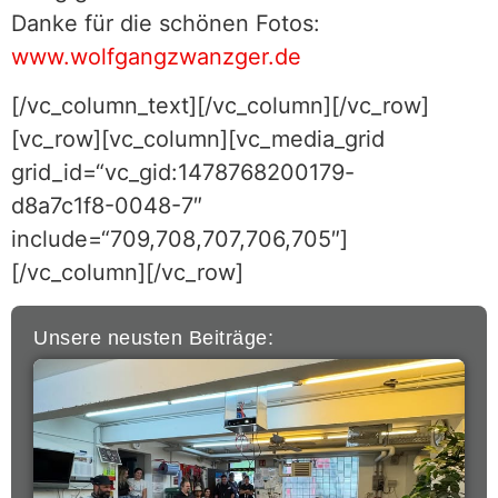
Danke für die schönen Fotos:
www.wolfgangzwanzger.de
[/vc_column_text][/vc_column][/vc_row]
[vc_row][vc_column][vc_media_grid
grid_id=“vc_gid:1478768200179-
d8a7c1f8-0048-7″
include=“709,708,707,706,705″]
[/vc_column][/vc_row]
Unsere neusten Beiträge: