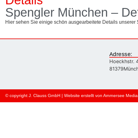
Details
Spengler München – Det
Hier sehen Sie einige schön ausgearbeitete Details unserer
Adresse:
Hoeckhstr. 
81379
Münc
© copyright J. Clauss GmbH | Website erstellt von
Ammersee Media