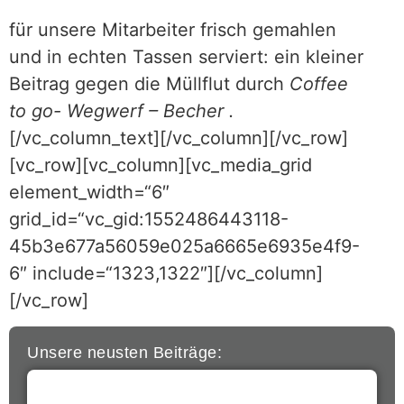
für unsere Mitarbeiter frisch gemahlen
und in echten Tassen serviert: ein kleiner
Beitrag gegen die Müllflut durch
Coffee
to go- Wegwerf – Becher .
[/vc_column_text][/vc_column][/vc_row]
[vc_row][vc_column][vc_media_grid
element_width=“6″
grid_id=“vc_gid:1552486443118-
45b3e677a56059e025a6665e6935e4f9-
6″ include=“1323,1322″][/vc_column]
[/vc_row]
Unsere neusten Beiträge: