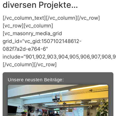
diversen Projekte…
[/vc_column_text][/vc_column][/vc_row]
[vc_row][vc_column]
[vc_masonry_media_grid
grid_id=“vc_gid:1507102148612-
082f7a2d-e764-6″
include=“901,902,903,904,905,906,907,908,9
[/vc_column][/vc_row]
Unsere neusten Beiträge: